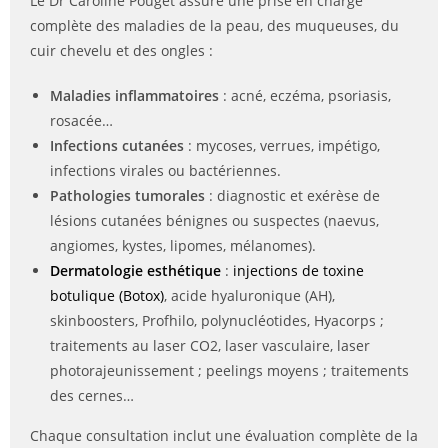
Le Dr Caroline Pouget assure une prise en charge
complète des maladies de la peau, des muqueuses, du
cuir chevelu et des ongles :
Maladies inflammatoires
: acné, eczéma, psoriasis,
rosacée…
Infections cutanées
: mycoses, verrues, impétigo,
infections virales ou bactériennes.
Pathologies tumorales
: diagnostic et exérèse de
lésions cutanées bénignes ou suspectes (naevus,
angiomes, kystes, lipomes, mélanomes).
Dermatologie esthétique
:
injections de toxine
botulique (Botox)
, acide hyaluronique (AH),
skinboosters, Profhilo, polynucléotides, Hyacorps ;
traitements au laser CO2, laser vasculaire, laser
photorajeunissement ; peelings moyens ; traitements
des cernes…
Chaque consultation inclut une évaluation complète de la