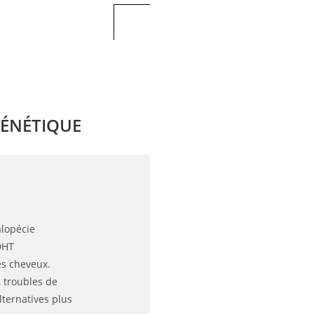
GÉNÉTIQUE
alopécie
DHT
es cheveux.
, troubles de
lternatives plus