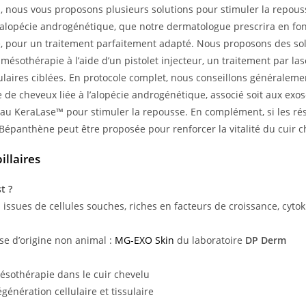
a, nous vous proposons plusieurs solutions pour stimuler la repou
lopécie androgénétique, que notre dermatologue prescrira en fon
le, pour un traitement parfaitement adapté. Nous proposons des so
 mésothérapie à l’aide d’un pistolet injecteur, un traitement par las
ulaires ciblées. En protocole complet, nous conseillons généraleme
 de cheveux liée à l’alopécie androgénétique, associé soit aux exo
t au KeraLase™ pour stimuler la repousse. En complément, si les ré
e Bépanthène peut être proposée pour renforcer la vitalité du cuir c
illaires
t ?
issues de cellules souches, riches en facteurs de croissance, cyto
se d’origine non animal :
MG-EXO Skin
du laboratoire
DP Derm
ésothérapie dans le cuir chevelu
égénération cellulaire et tissulaire