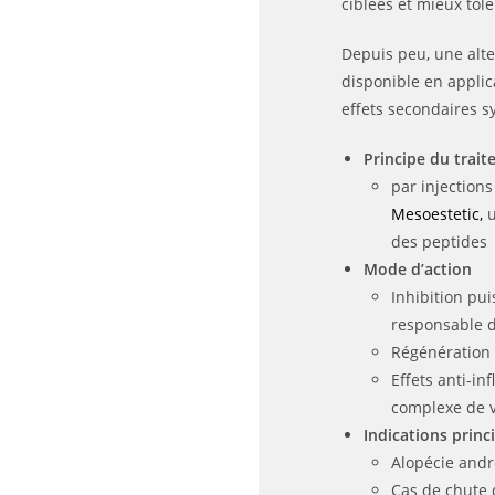
ciblées et mieux tolé
Depuis peu, une alte
disponible en applica
effets secondaires s
Principe du trai
par injection
Mesoestetic,
u
des peptides
Mode d’action
Inhibition pu
responsable d
Régénération 
Effets anti-in
complexe de 
Indications princ
Alopécie and
Cas de chute 