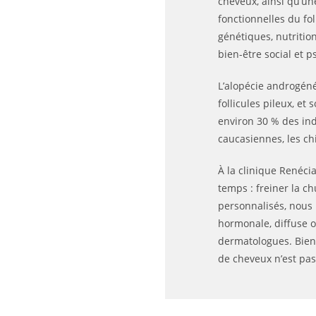
cheveux, ainsi qu’un
fonctionnelles du fo
génétiques, nutritio
bien-être social et 
L’alopécie androgéné
follicules pileux, et
environ 30 % des ind
caucasiennes, les chi
À la clinique Renéci
temps : freiner la c
personnalisés, nous 
hormonale, diffuse o
dermatologues. Bien 
de cheveux n’est pas