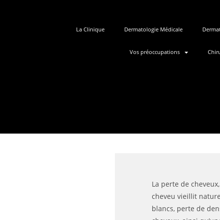
La Clinique
Dermatologie Médicale
Dermat
Vos préoccupations
Chir
La perte de cheveux,
cheveu vieillit natur
blancs, perte de dens