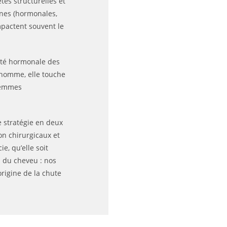
és structurelles et
ènes (hormonales,
mpactent souvent le
lité hormonale des
 l’homme, elle touche
 femmes
 stratégie en deux
on chirurgicaux et
e, qu’elle soit
s du cheveu : nos
rigine de la chute