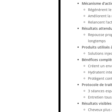
Mécanisme d’acti
Régénèrent le
Améliorent la
Relancent l’ac
Résultats attend
Repousse prog
longtemps
Produits utilisés 
Solutions inj
Bénéfices complé
Créent un env
Hydratent int
Protègent cont
Protocole de tra
3 séances esp
Entretien tous
Résultats visibles
Cheveux plus d