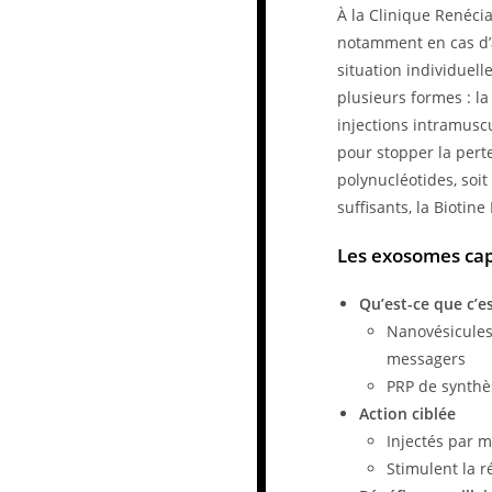
À la Clinique Renéci
notamment en cas d’a
situation individuel
plusieurs formes : la
injections intramusc
pour stopper la perte
polynucléotides, soi
suffisants, la Biotin
Les exosomes cap
Qu’est-ce que c’es
Nanovésicules 
messagers
PRP de synthè
Action ciblée
Injectés par m
Stimulent la r