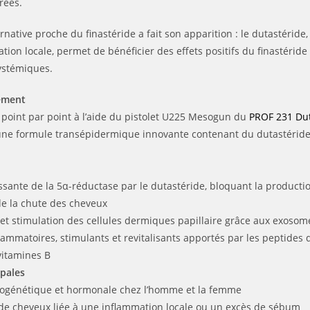
rées.
rnative proche du finastéride a fait son apparition : le dutastéride
tion locale, permet de bénéficier des effets positifs du finastéride 
ystémiques.
tement
s point par point à l’aide du pistolet U225 Mesogun
du
PROF 231 Du
ne formule transépidermique innovante contenant du dutastéride
issante de la 5α-réductase par le dutastéride, bloquant la product
e la chute des cheveux
et stimulation des cellules dermiques papillaire grâce aux exosome
flammatoires, stimulants et revitalisants apportés par les peptides d
vitamines B
ipales
rogénétique et hormonale chez l’homme et la femme
de cheveux liée à une inflammation locale ou un excès de sébum