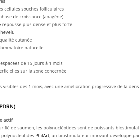
res
es cellules souches folliculaires
 phase de croissance (anagène)
 repousse plus dense et plus forte
 chevelu
 qualité cutanée
flammatoire naturelle
 espacées de 15 jours à 1 mois
erficielles sur la zone concernée
s visibles dès 1 mois, avec une amélioration progressive de la densit
(PDRN)
e actif
rifié de saumon, les polynucléotides sont de puissants biostimulat
s polynucléotides
PhilArt,
un biostimulateur innovant développé pa