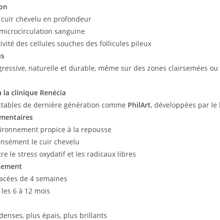
on
 cuir chevelu en profondeur
 microcirculation sanguine
tivité des cellules souches des follicules pileux
us
ressive, naturelle et durable, même sur des zones clairsemées ou
à la clinique Renécia
ectables de dernière génération comme
PhilArt
, développées par le
mentaires
ironnement propice à la repousse
ensément le cuir chevelu
re le stress oxydatif et les radicaux libres
itement
acées de 4 semaines
 les 6 à 12 mois
enses, plus épais, plus brillants