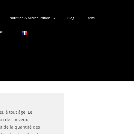
Nutrition & Micronutrition
Blog
Tarifs
act
, à tout âge. Le
tion de cheveux
et de la quantité des