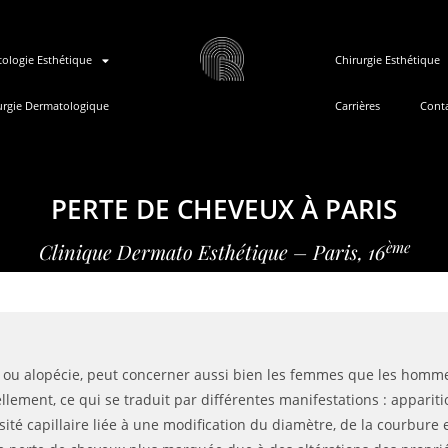
ologie Esthétique
Chirurgie Esthétique
urgie Dermatologique
Carrières
Cont
PERTE DE CHEVEUX À PARIS
ème
Clinique Dermato Esthétique – Paris, 16
 ou alopécie, peut concerner aussi bien les femmes que les hommes
ellement, ce qui se traduit par différentes manifestations : appari
ité capillaire liée à une modification du diamètre, de la courbure 