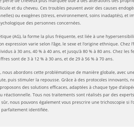
e perte de cheveux plus marquée due à des altérations des propriét
llicule et du cheveu. Ces troubles peuvent avoir des causes endog
nnelles) ou exogènes (stress, environnement, soins inadaptés), et i
psychologique des personnes concernées.
tique (AG), la forme la plus fréquente, est liée à une hypersensibi
 son expression varie selon l’âge, le sexe et l’origine ethnique. Chez
ividus à 30 ans, 40 % à 40 ans, et jusqu’à 80 % à 80 ans. Chez les
ffres sont de 3 à 12 % à 30 ans, et de 29 à 56 % à 70 ans.
a, nous abordons cette problématique de manière globale, avec une
hute, puis stimuler la repousse. Grâce à des protocoles innovants, n
proposons des solutions efficaces, adaptées à chaque type d’alopéci
u réactionnelle. Tous nos traitements sont réalisés par des expert
sûr, nous pouvons également vous prescrire une trichoscopie si l’o
 parfaitement identifiée.