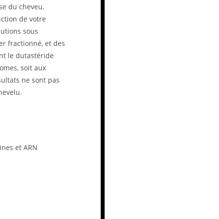
sse du cheveu,
ction de votre
lutions sous
er fractionné, et des
nt le dutastéride
somes, soit aux
sultats ne sont pas
hevelu.
kines et ARN