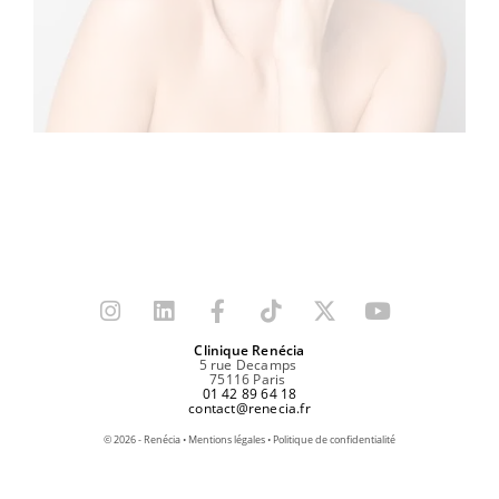
Clinique Renécia
5 rue Decamps
75116 Paris
01 42 89 64 18
contact@renecia.fr
©
2026
- Renécia •
Mentions légales
•
Politique de confidentialité