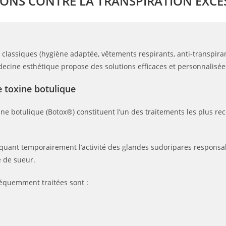
ONS CONTRE LA TRANSPIRATION EXCE
classiques (hygiène adaptée, vêtements respirants, anti-transpiran
édecine esthétique propose des solutions efficaces et personnalisée
e toxine botulique
xine botulique (Botox®) constituent l’un des traitements les plus r
oquant temporairement l’activité des glandes sudoripares responsa
e de sueur.
réquemment traitées sont :