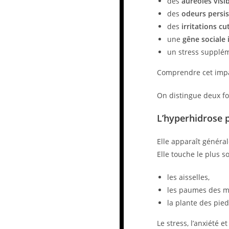
des
auréoles visi
des
odeurs persi
des
irritations c
une
gêne sociale
un stress supplé
Comprendre cet impac
On distingue deux fo
L’hyperhidrose 
Elle apparaît généra
Elle touche le plus s
les aisselles,
les paumes des m
la plante des pied
Le stress, l’anxiété 