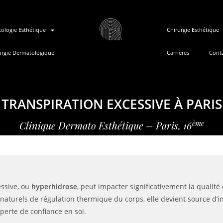
ologie Esthétique
Chirurgie Esthétique
urgie Dermatologique
Carrières
Cont
TRANSPIRATION EXCESSIVE À PARIS
ème
Clinique Dermato Esthétique – Paris, 16
essive, ou
hyperhidrose
, peut impacter significativement la qualité 
naturels de régulation thermique du corps, elle devient source d’i
 perte de confiance en soi.