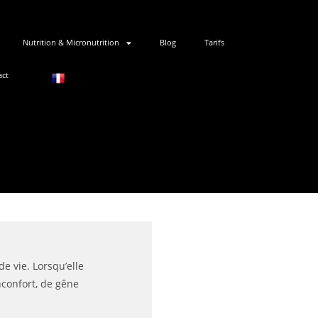
Nutrition & Micronutrition
Blog
Tarifs
act
de vie. Lorsqu’elle
nconfort, de gêne