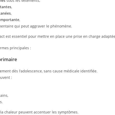
bles
sous les vêtements,
stantes
,
utanées
,
 importante
,
mentaire qui peut aggraver le phénomène.
t est essentiel pour mettre en place une prise en charge adaptée 
rmes principales :
primaire
lement dès l’adolescence, sans cause médicale identifiée.
ouvent :
ains,
s.
et la chaleur peuvent accentuer les symptômes.