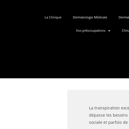
La Clinique
Dermatologie Médicale
Dermat
Vos préoccupations
Chir
La transpiration exc
dépasse les besoins 
sociale et parfois de