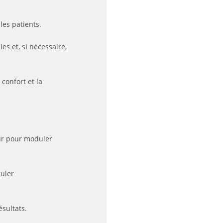
 les patients.
es et, si nécessaire,
confort et la
ur pour moduler
guler
sultats.