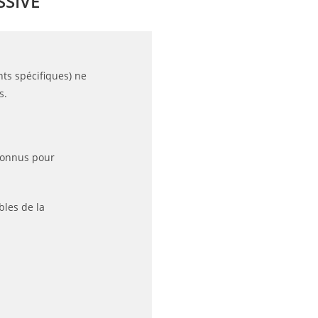
SSIVE
ts spécifiques) ne
s.
econnus pour
bles de la