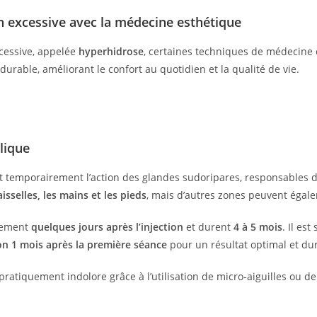
on excessive avec la médecine esthétique
xcessive, appelée
hyperhidrose
, certaines techniques de médecine
urable, améliorant le confort au quotidien et la qualité de vie.
lique
 temporairement l’action des glandes sudoripares, responsables d
aisselles, les mains et les pieds
, mais d’autres zones peuvent égal
alement
quelques jours après l’injection
et durent
4 à 5 mois
. Il es
on 1 mois après la première séance
pour un résultat optimal et du
 pratiquement indolore grâce à l’utilisation de micro-aiguilles ou d