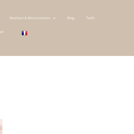
Nutrition & Micronutrition
Blog
Tarifs
act
?