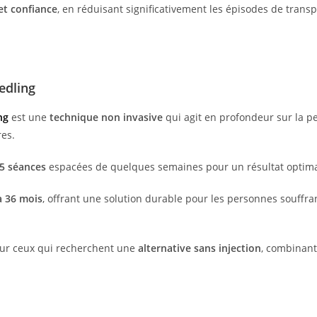
et confiance
, en réduisant significativement les épisodes de transp
edling
ng
est une
technique non invasive
qui agit en profondeur sur la pe
res.
5 séances
espacées de quelques semaines pour un résultat optima
à 36 mois
, offrant une solution durable pour les personnes souffr
our ceux qui recherchent une
alternative sans injection
, combinant 