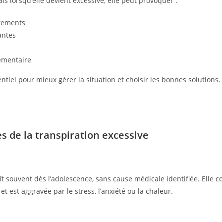
is lorsqu’elle devient excessive, elle peut provoquer :
êtements
antes
lémentaire
tiel pour mieux gérer la situation et choisir les bonnes solutions.
 de la transpiration excessive
t souvent dès l’adolescence, sans cause médicale identifiée. Elle 
 et est aggravée par le stress, l’anxiété ou la chaleur.