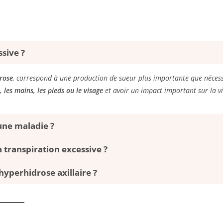
ssive ?
rose
, correspond à une production de sueur plus importante que nécess
s, les mains, les pieds ou le visage
et avoir un impact important sur la v
 une maladie ?
a transpiration excessive ?
yperhidrose axillaire ?