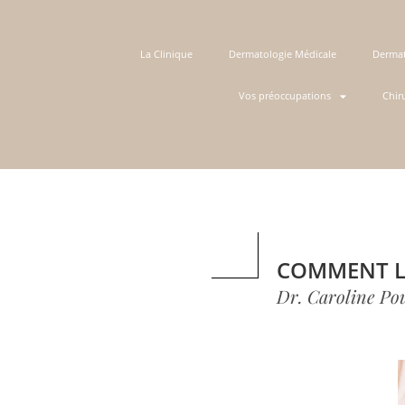
La Clinique
Dermatologie Médicale
Dermat
Vos préoccupations
Chir
COMMENT LI
Dr. Caroline Po