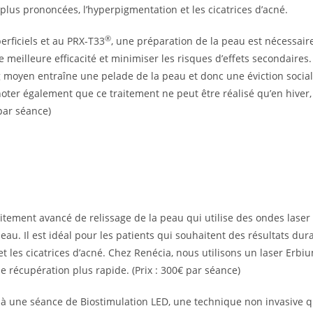
s plus prononcées, l’hyperpigmentation et les cicatrices d’acné.
®
rficiels et au PRX-T33
, une préparation de la peau est nécessair
meilleure efficacité et minimiser les risques d’effets secondaires
g moyen entraîne une pelade de la peau et donc une éviction socia
noter également que ce traitement ne peut être réalisé qu’en hiver, c
 par séance)
itement avancé de relissage de la peau qui utilise des ondes laser
eau. Il est idéal pour les patients qui souhaitent des résultats dura
t les cicatrices d’acné. Chez Renécia, nous utilisons un laser Erbiu
 récupération plus rapide. (Prix : 300€ par séance)
à une séance de Biostimulation LED, une technique non invasive qu