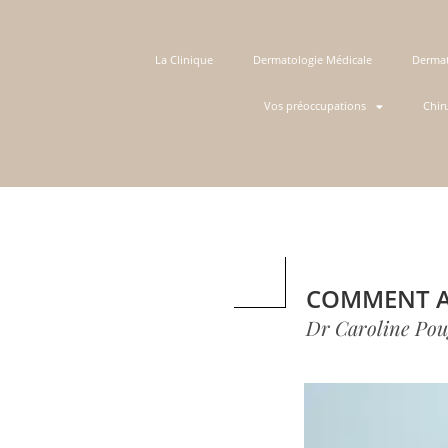
La Clinique
Dermatologie Médicale
Dermat
Vos préoccupations
Chir
COMMENT AV
Dr Caroline Pou