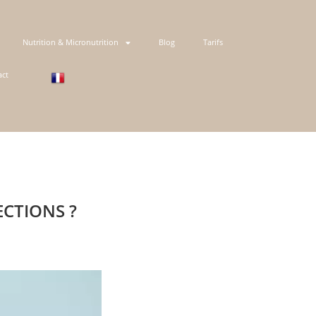
Nutrition & Micronutrition
Blog
Tarifs
act
ECTIONS ?