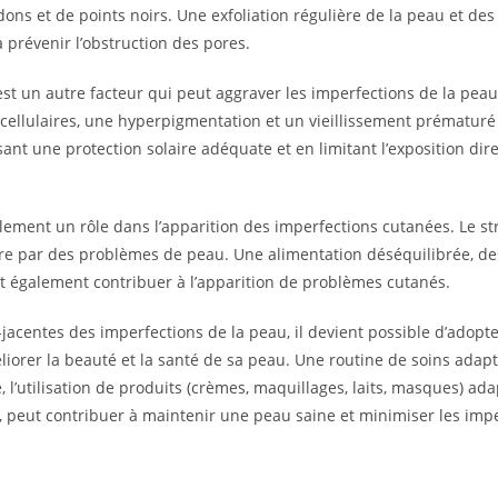
ons et de points noirs. Une exfoliation régulière de la peau et d
à prévenir l’obstruction des pores.
 est un autre facteur qui peut aggraver les imperfections de la peau
lulaires, une hyperpigmentation et un vieillissement prématuré d
isant une protection solaire adéquate et en limitant l’exposition dir
lement un rôle dans l’apparition des imperfections cutanées. Le str
ire par des problèmes de peau. Une alimentation déséquilibrée, de
également contribuer à l’apparition de problèmes cutanés.
acentes des imperfections de la peau, il devient possible d’adopt
méliorer la beauté et la santé de sa peau. Une routine de soins ada
l’utilisation de produits (crèmes, maquillages, laits, masques) ada
e, peut contribuer à maintenir une peau saine et minimiser les impe