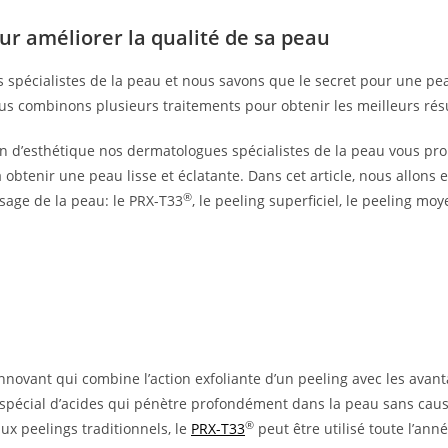
ur améliorer la qualité de sa peau
pécialistes de la peau et nous savons que le secret pour une peau
s combinons plusieurs traitements pour obtenir les meilleurs résu
on d’esthétique nos dermatologues spécialistes de la peau vous pr
obtenir une peau lisse et éclatante. Dans cet article, nous allons 
®
ssage de la peau: le
PRX-T33
, le peeling superficiel, le peeling moy
nnovant qui combine l’action exfoliante d’un peeling avec les avant
e spécial d’acides qui pénètre profondément dans la peau sans cause
®
x peelings traditionnels, le
PRX-T33
peut être utilisé toute l’anné