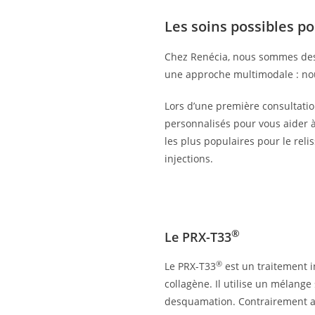
Les soins possibles po
Chez Renécia, nous sommes des s
une approche multimodale : nou
Lors d’une première consultati
personnalisés pour vous aider à 
les plus populaires pour le reli
injections.
®
Le PRX-T33
®
Le PRX-T33
est un traitement i
collagène. Il utilise un mélang
desquamation. Contrairement au