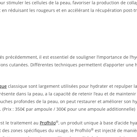
r stimuler les cellules de la peau, favoriser la production de colla
out en réduisant les rougeurs et en accélérant la récupération post-t
s précédemment, il est essentiel de souligner l’importance de l’h
tions cutanées. Différentes techniques permettent d’apporter une 
ique
classique sont largement utilisées pour hydrater et repulper la
ente dans la peau, a la capacité de retenir l’eau et de maintenir 
ouches profondes de la peau, on peut restaurer et améliorer son hy
e. (Prix : 350€ par ampoule / 300€ pour une ampoule additionnelle)
®
st le traitement au
Profhilo
, un produit unique à base d’acide hy
®
t des zones spécifiques du visage, le Profhilo
est injecté de manièr