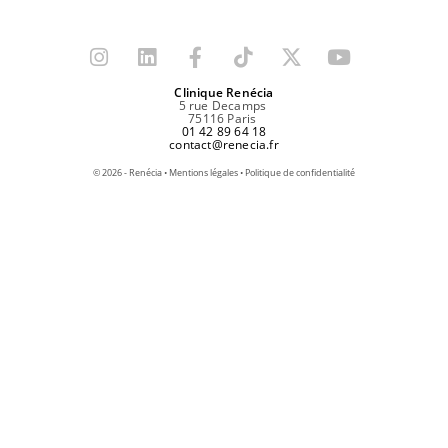
Clinique Renécia
5 rue Decamps
75116 Paris
01 42 89 64 18
contact@renecia.fr
©
2026
- Renécia •
Mentions légales
•
Politique de confidentialité