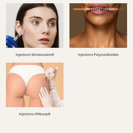
Injections Skinboosters®
Injections Polynucléotides
Injections HYAcorp®