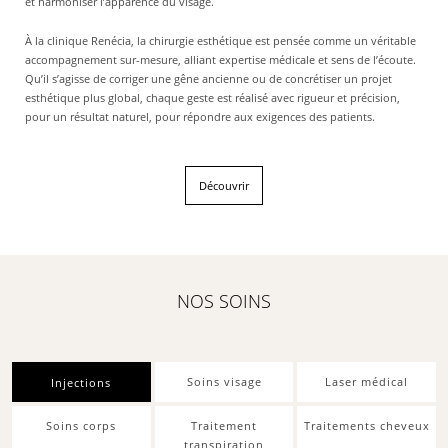
et harmoniser l’apparence du visage.
À la clinique Renécia, la chirurgie esthétique est pensée comme un véritable
accompagnement sur-mesure, alliant expertise médicale et sens de l’écoute.
Qu’il s’agisse de corriger une gêne ancienne ou de concrétiser un projet
esthétique plus global, chaque geste est réalisé avec rigueur et précision,
pour un résultat naturel, pour répondre aux exigences des patients.
Découvrir
NOS SOINS
Soins visage
Laser médical
Injections
Soins corps
Traitement
Traitements cheveux
transpiration